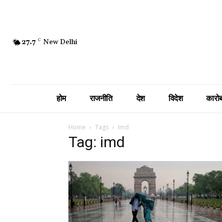
27.7
C
New Delhi
होम
राजनीति
देश
विदेश
कारोब
Home
Tags
Imd
Tag: imd