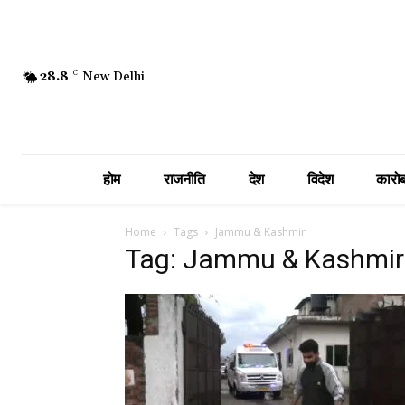
28.8
C
New Delhi
होम
राजनीति
देश
विदेश
कारोब
Home
Tags
Jammu & Kashmir
Tag: Jammu & Kashmir