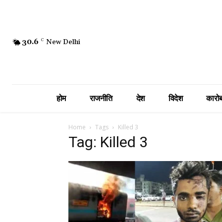
30.6
C
New Delhi
होम
राजनीति
देश
विदेश
कारोब
Home
Tags
Killed 3
Tag: Killed 3