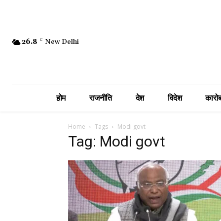
26.8
C
New Delhi
होम
राजनीति
देश
विदेश
कारोब
Home
Tags
Modi govt
Tag: Modi govt