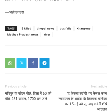
—आईएएनएस
TAGS
15 killed
bhopal news
bus falls
Khargone
Madhya Pradesh news
river
Previous article
Next article
मणिपुर के सीएम बोले: हिंसा में 60 की
‘द केरला स्टोरी’ पर केरल उच्च
मौतें, 231 घायल, 1700 घर जले
न्यायालय के आदेश के खिलाफ याचिका
पर 15 मई को सुनवाई करेगी शीर्ष
अदालत