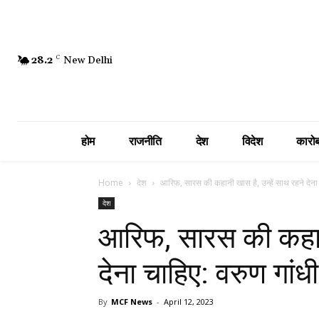
28.2
C
New Delhi
होम
राजनीति
देश
विदेश
कारोब
Home
देश
आरिफ, सारस की कहानी खास है, उन्हें साथ रहने देना 
देश
आरिफ, सारस की कहानी
देना चाहिए: वरुण गांधी
By
MCF News
-
April 12, 2023