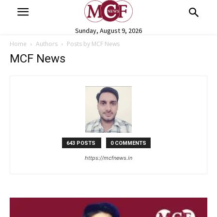
Sunday, August 9, 2026
Home
Authors
Posts by MCF News
MCF News
643 POSTS
0 COMMENTS
https://mcfnews.in