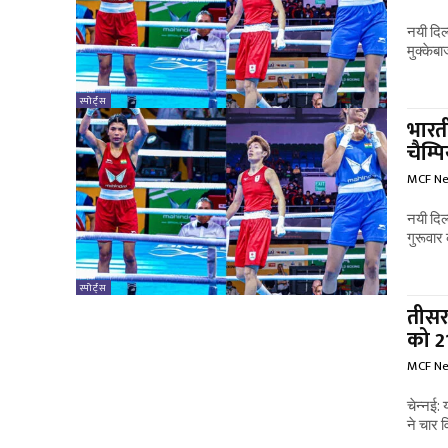
नयी दिल
मुक्केब
स्पोर्ट्स
भारत
चैम्
MCF N
नयी दिल
गुरूवार 
स्पोर्ट्स
तीसरा
को 2
MCF N
चेन्नई: 
ने चार 