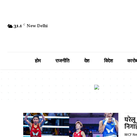
31.1
C
New Delhi
होम
राजनीति
देश
विदेश
कारोब
घरेल
निगाह
MCF N