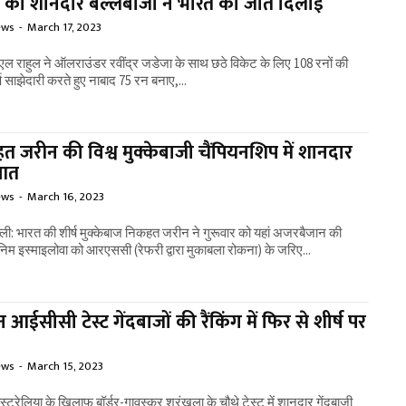
ल की शानदार बल्लेबाजी ने भारत को जीत दिलाई
ews
-
March 17, 2023
केएल राहुल ने ऑलराउंडर रवींद्र जडेजा के साथ छठे विकेट के लिए 108 रनों की
्ण साझेदारी करते हुए नाबाद 75 रन बनाए,...
त जरीन की विश्व मुक्केबाजी चैंपियनशिप में शानदार
ुआत
ews
-
March 16, 2023
्ली: भारत की शीर्ष मुक्केबाज निकहत जरीन ने गुरूवार को यहां अजरबैजान की
म इस्माइलोवा को आरएससी (रेफरी द्वारा मुकाबला रोकना) के जरिए...
न आईसीसी टेस्ट गेंदबाजों की रैंकिंग में फिर से शीर्ष पर
ews
-
March 15, 2023
स्ट्रेलिया के खिलाफ बॉर्डर-गावस्कर श्रृंखला के चौथे टेस्ट में शानदार गेंदबाजी