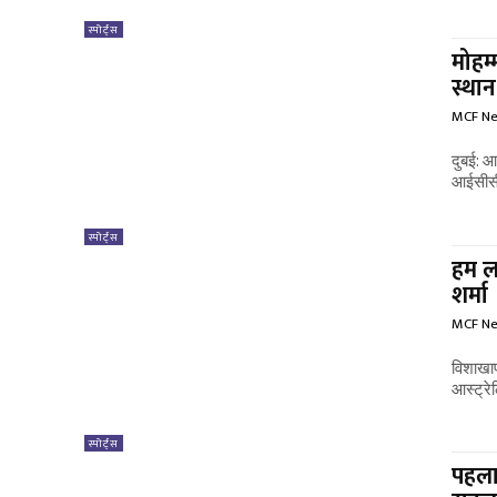
स्पोर्ट्स
मोहम्
स्था
MCF N
दुबई: आ
आईसीसी र
स्पोर्ट्स
हम लग
शर्मा
MCF N
विशाखाप
आस्ट्रे
स्पोर्ट्स
पहला