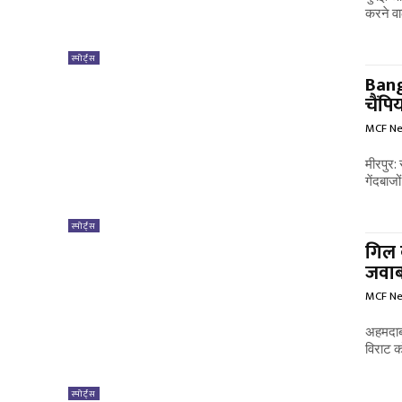
करने वा
स्पोर्ट्स
Bang
चैंपि
MCF N
मीरपुर:
गेंदबाजो
स्पोर्ट्स
गिल 
जवा
MCF N
अहमदाब
विराट क
स्पोर्ट्स