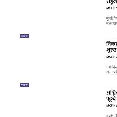
राहु
MCF N
मुंबई: 
महत्वपूर
स्पोर्ट्स
निकह
शुर
MCF N
नयी दिल
अनाखानि
स्पोर्ट्स
अश्वि
पहुंचे
MCF N
दुबई: ऑ